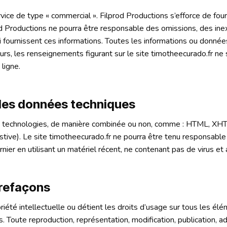
rvice de type « commercial ». Filprod Productions s’efforce de four
d Productions ne pourra être responsable des omissions, des inex
 lui fournissent ces informations. Toutes les informations ou donn
illeurs, les renseignements figurant sur le site timotheecurado.fr 
 ligne.
r les données techniques
ntes technologies, de manière combinée ou non, comme : HTML, XH
ve). Le site timotheecurado.fr ne pourra être tenu responsable de
ernier en utilisant un matériel récent, ne contenant pas de virus e
trefaçons
riété intellectuelle ou détient les droits d’usage sur tous les él
ls. Toute reproduction, représentation, modification, publication, 