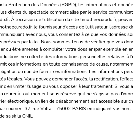
 la Protection des Données (RGPD), les informations et données 
 les clients du spectacle commercialisé par le service communicati
do.fr. À l’occasion de l’utilisation du site timotheecurado.fr, peuven
motheecurado.fr, le fournisseur d’accès de l’utilisateur, l’adresse d
 communiquant avec nous, vous consentez à ce que vos données so
s prévues par la loi. Nous sommes tenus de vérifier que vos donn
rifier ou être amenés à compléter votre dossier (par exemple en en
roductions ne collecte des informations personnelles relatives à l’
ournit ces informations en toute connaissance de cause, notamment l
 l’obligation ou non de fournir ces informations. Les informations 
és légales. Vous pouvez demander l’accès, la rectification, l’effa
isir d’en limiter l’usage ou vous opposer à leur traitement. Si vou
a retirer à tout moment sous réserve qu’il ne s’agisse pas d’inform
rier électronique, un lien de désabonnement est accessible sur c
par courrier : 37, rue Volta – 75003 PARIS en indiquant vos nom,
e saisir la CNIL.